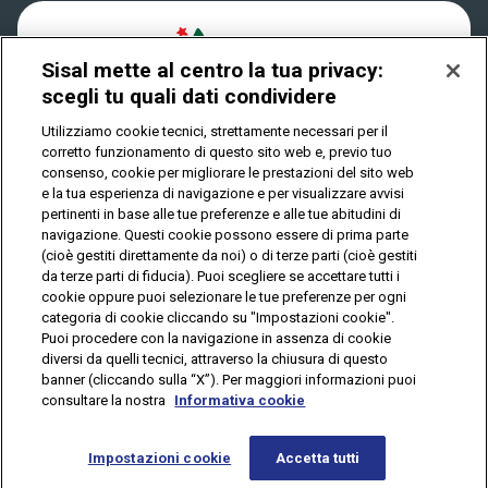
Play Your Date
Cookies
Sisal mette al centro la tua privacy:
scegli tu quali dati condividere
Privacy
Utilizziamo cookie tecnici, strettamente necessari per il
corretto funzionamento di questo sito web e, previo tuo
consenso, cookie per migliorare le prestazioni del sito web
IL GIOCO È VIETATO AI MINORI E PUÒ CAUSARE
e la tua esperienza di navigazione e per visualizzare avvisi
DIPENDENZA PATOLOGICA
pertinenti in base alle tue preferenze e alle tue abitudini di
navigazione. Questi cookie possono essere di prima parte
(cioè gestiti direttamente da noi) o di terze parti (cioè gestiti
© Copyright Sisal Italia S.p.A. - P.I. 02433760135
da terze parti di fiducia). Puoi scegliere se accettare tutti i
cookie oppure puoi selezionare le tue preferenze per ogni
Mappa
categoria di cookie cliccando su "Impostazioni cookie".
Privacy
Cookies
del
Puoi procedere con la navigazione in assenza di cookie
sito
diversi da quelli tecnici, attraverso la chiusura di questo
banner (cliccando sulla “X”). Per maggiori informazioni puoi
consultare la nostra
Informativa cookie
Vuoi giocare
online?
Impostazioni cookie
Accetta tutti