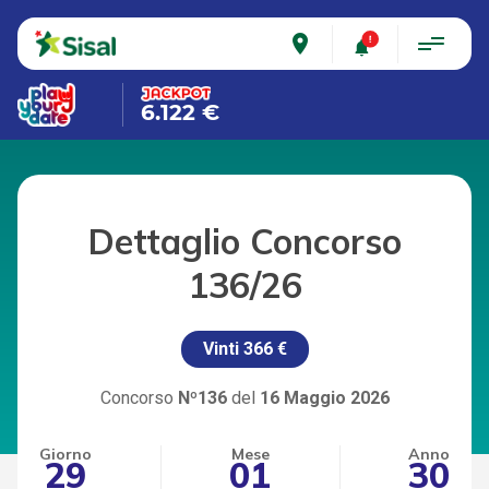
place
6.122 €
Dettaglio Concorso
136/26
Vinti
366 €
Concorso
Nº136
del
16 Maggio 2026
Giorno
Mese
Anno
29
01
30