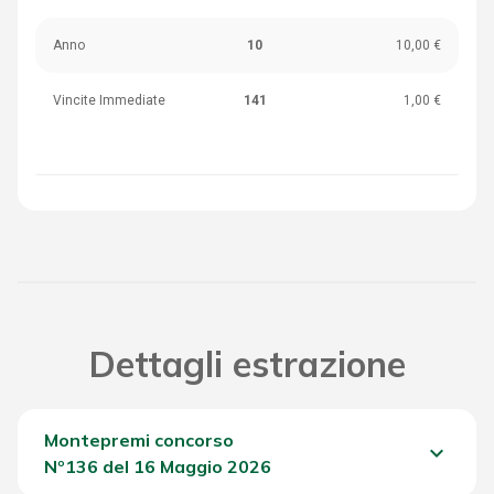
Anno
10
10,00 €
Vincite Immediate
141
1,00 €
Dettagli estrazione
Montepremi concorso
keyboard_arrow_down
Nº136 del 16 Maggio 2026