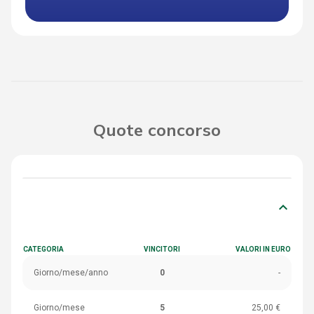
Quote concorso
keyboard_arrow_down
CATEGORIA
VINCITORI
VALORI IN EURO
Giorno/mese/anno
0
-
Giorno/mese
5
25,00 €