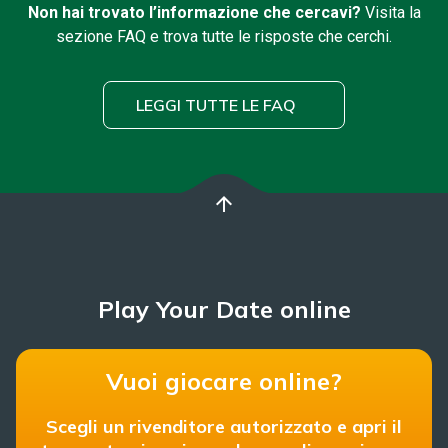
Non hai trovato l’informazione che cercavi?
Visita la
sezione FAQ e trova tutte le risposte che cerchi.
LEGGI TUTTE LE FAQ
arrow_upward
Play Your Date online
Vuoi giocare online?
Scegli un rivenditore autorizzato e apri il